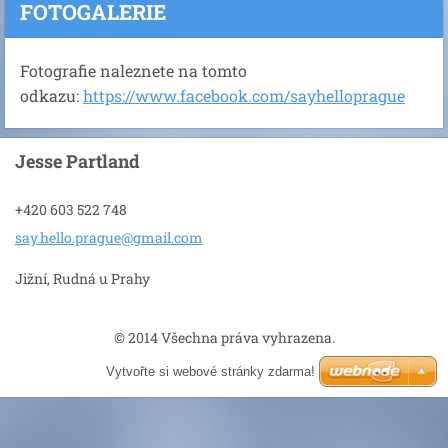
FOTOGALERIE
Fotografie naleznete na tomto
odkazu:
https://www.facebook.com/sayhelloprague
Jesse Partland
+420 603 522 748
say.hell
o.prague
@gmail.c
om
Jižní, Rudná u Prahy
© 2014 Všechna práva vyhrazena.
Vytvořte si webové stránky zdarma!